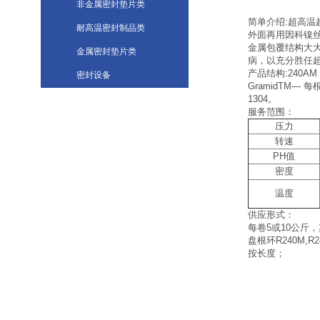
非金属密封垫片类
简单介绍:超高温
耐高温密封制品类
外面再用因科镍
金属包覆结构大
金属密封垫片类
病，以充分胜任
产品结构:240A
密封设备
GramidTM
1304。
服务范围：
压力
转速
PH值
密度
温度
供应形式：
每卷5或10公斤
盘根环R240M,R2
按长度；