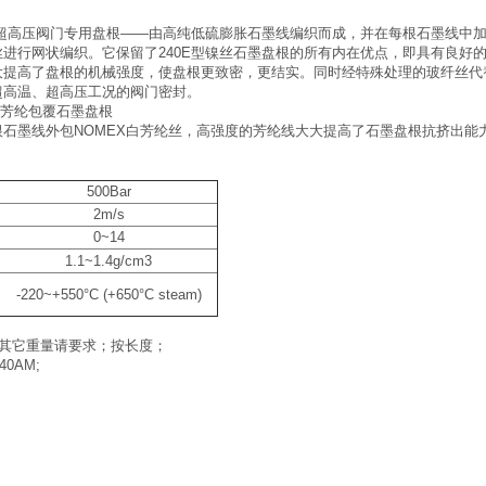
超高压阀门专用盘根——由高纯低硫膨胀石墨线编织而成，并在每根石墨线中加入了
丝进行网状编织。它保留了240E型镍丝石墨盘根的所有内在优点，即具有良好
大提高了盘根的机械强度，使盘根更致密，更结实。同时经特殊处理的玻纤丝代
超高温、超高压工况的阀门密封。
M 芳纶包覆石墨盘根
— 每根石墨线外包NOMEX白芳纶丝，高强度的芳纶线大大提高了石墨盘根抗挤出能力
500Bar
2m/s
0~14
1.1~1.4g/cm
3
-220~+550°C (+650°C steam)
，其它重量请要求；按长度；
40AM;