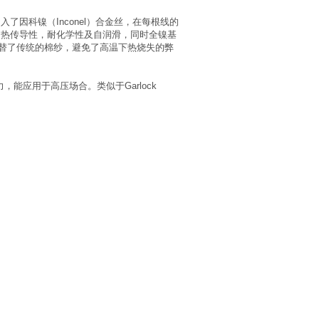
因科镍（Inconel）合金丝，在每根线的
的热传导性，耐化学性及自润滑，同时全镍基
替了传统的棉纱，避免了高温下热烧失的弊
，能应用于高压场合。类似于Garlock