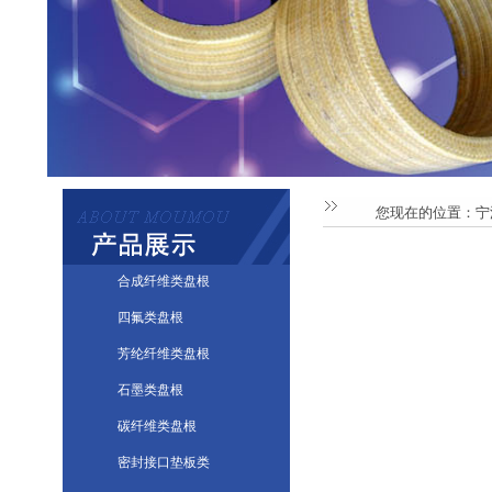
您现在的位置：
宁
合成纤维类盘根
四氟类盘根
芳纶纤维类盘根
石墨类盘根
碳纤维类盘根
密封接口垫板类