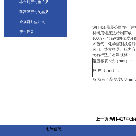
非金属密封垫片类
耐高温密封制品类
金属密封垫片类
WH-430是我公司在
密封设备
材料用辊压法特制而成，
100%不含石棉的优质
水蒸气、化学溶剂及各种
阀门、热交换器、压力容
无石棉垫片材料规格：
辊压板宽×长（mm）：
厚 度（mm）：
※ 所有产品厚度0.8
上一页:WH-417中
七米信息