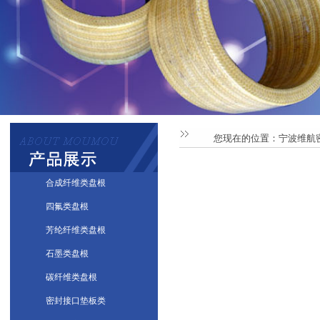
您现在的位置：
宁波维航
合成纤维类盘根
四氟类盘根
芳纶纤维类盘根
石墨类盘根
碳纤维类盘根
密封接口垫板类